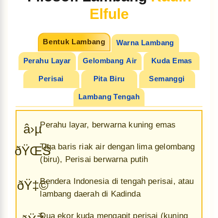
Elfule
Bentuk Lambang
Warna Lambang
Perahu Layar
Gelombang Air
Kuda Emas
Perisai
Pita Biru
Semanggi
Lambang Tengah
Perahu layar, berwarna kuning emas
â›µ
Tiga baris riak air dengan lima gelombang
ðŸŒŠ
(biru), Perisai berwarna putih
Bendera Indonesia di tengah perisai, atau
ðŸ‡©
lambang daerah di Kadinda
Dua ekor kuda mengapit perisai (kuning