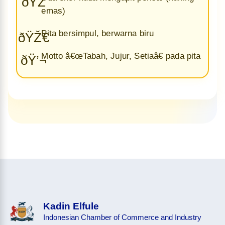
ðŸŽ
emas)
Pita bersimpul, berwarna biru
ðŸŽ€
Motto â€œTabah, Jujur, Setiaâ€ pada pita
ðŸ’¬
Kadin Elfule
Indonesian Chamber of Commerce and Industry